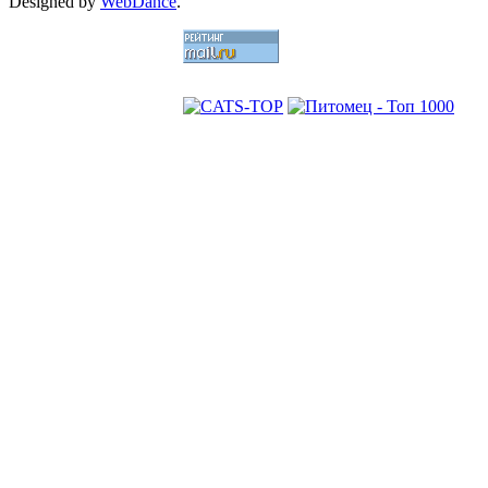
Designed by
WebDance
.