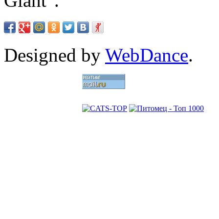
Giant".
Designed by
WebDance
.